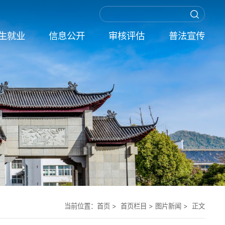
生就业
信息公开
审核评估
普法宣传
当前位置：
首页
> 首页栏目 >
图片新闻
> 正文