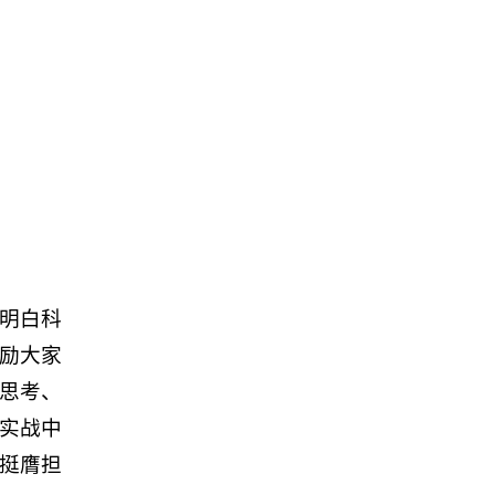
明白科
励大家
思考、
实战中
挺膺担