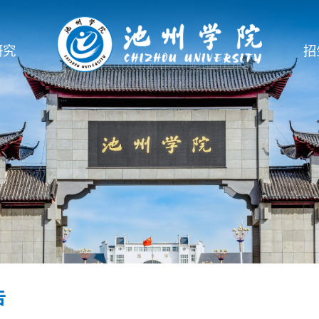
研究
招
告