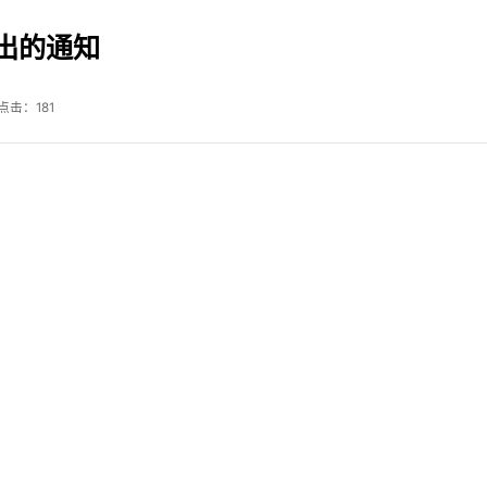
出的通知
 点击：
181