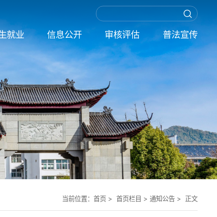
生就业
信息公开
审核评估
普法宣传
当前位置：
首页
> 首页栏目 >
通知公告
> 正文