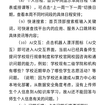
（
8）个人日程：首页中间显示本周日程（课
表或排课等），可点击“上一周”“下一周”切换日
期，查看本周不同时间段的具体日程安排；
（
9）快速搜索：首页顶部搜索框输入关键
词，可快速查找平台内的应用、服务入口跳转和
具体资讯等内容；
（
1
）
A
交互：点击机器人漂浮图标（
A
交
0
I
I
互）即可进入
A
交互界面，当前
A
已经具备师生
I
I
提问学校现行规章制度和学校官网校园咨询和通
识问题的能力，例如：学校现有二级学院和机构
有哪些？学校近期举办了哪些学生志愿活动？等
问题。（说明：因为学校还未建成
A
算力中心和
I
本地化部署，从数据安全角度考虑，没有上传师
生个人信息到
A
知识库学习，故
A
还不能回答与
I
I
师生个人信息有关的问题。）