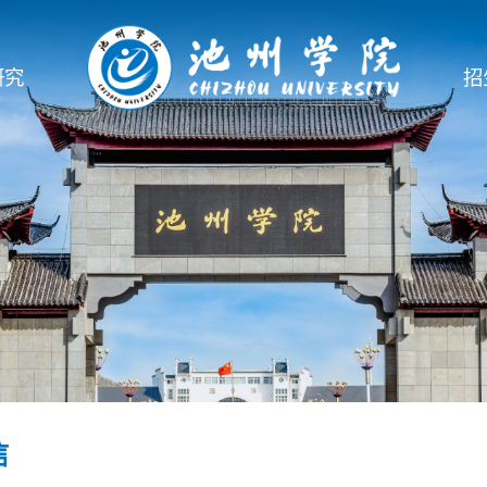
研究
招
信