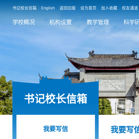
书记校长信箱
English
返回旧版
设为首页
加入收藏
校友通道
学校概况
机构设置
教学管理
科学
书记校长信箱
我要写信
我要写