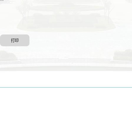
打印
联系我们
校址:安徽省池州市教育园区(247000)
联系电话(Tel): 0566-2748612(院办)
招生咨询电话(Tel): 0566-2748992、2748628、2748627（传真）