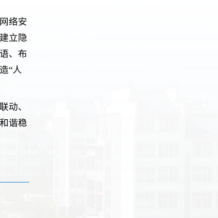
网络安
建立隐
语、布
造“人
联动、
和谐稳