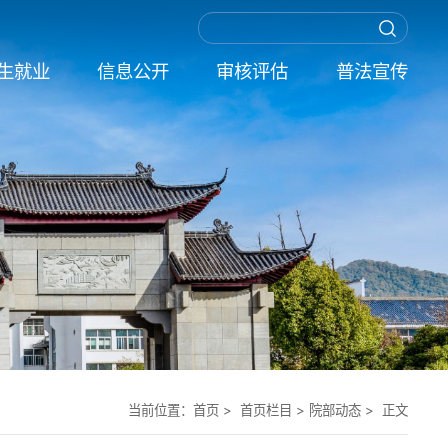
生就业
信息公开
审核评估
普法宣传
当前位置：
首页
> 首页栏目 >
院部动态
> 正文