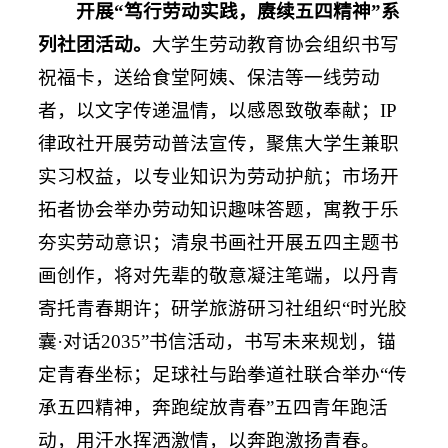
开展“笃行劳动实践，赓续五四精神”系
列社团活动。
大学生劳动教育协会组织书写
祝福卡，送给食堂阿姨、保洁等一线劳动
者，以文字传递温情，以感恩致敬奉献；IP
律政社开展劳动普法宣传，聚焦大学生兼职
实习权益，以专业知识为劳动护航；市场开
拓者协会举办劳动知识趣味答题，寓教于乐
夯实劳动意识；清泉书画社开展五四主题书
画创作，将对先辈的敬意凝注笔端，以丹青
寄托青春期许；研学旅游研习社组织“时光胶
囊·对话2035”书信活动，书写未来规划，锚
定青春坐标；足球社与跆拳道社联合举办“传
承五四精神，奔跑绽放青春”五四青年跑活
动，用汗水挥洒激情，以奔跑激扬青春。